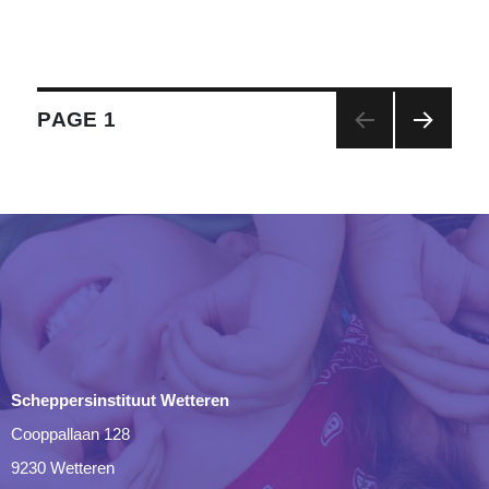
e
n
Berichten
PAGE
1
paginering
NEX
T
PAG
E
Scheppersinstituut Wetteren
Cooppallaan 128
9230 Wetteren