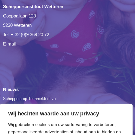
Scheppersinstituut Wetteren
Cooppallaan 128
9230 Wetteren
Tel: + 32 (0)9 369 20 72
E-mail
Nieuws
Scheppers op Techniekfestival
Onze leerlingen Tuinbouw en Bio bezochten de Floraliën in Gent
Wij hechten waarde aan uw privacy
Dag 3: verplaatsing naar The Ranch
Wij gebruiken cookies om uw surfervaring te verbeteren,
Een vleugje geschiedenis…
gepersonaliseerde advertenties of inhoud aan te bieden en