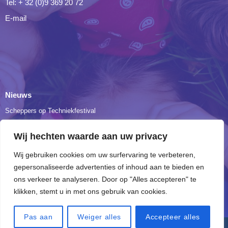
Tel: + 32 (0)9 369 20 72
E-mail
Nieuws
Scheppers op Techniekfestival
Onze leerlingen Tuinbouw en Bio bezochten de Floraliën in Gent
Wij hechten waarde aan uw privacy
Dag 3: verplaatsing naar The Ranch
Wij gebruiken cookies om uw surfervaring te verbeteren,
Een vleugje geschiedenis…
gepersonaliseerde advertenties of inhoud aan te bieden en
3BIO verkent hart en longen
ons verkeer te analyseren. Door op "Alles accepteren" te
klikken, stemt u in met ons gebruik van cookies.
Pas aan
Weiger alles
Accepteer alles