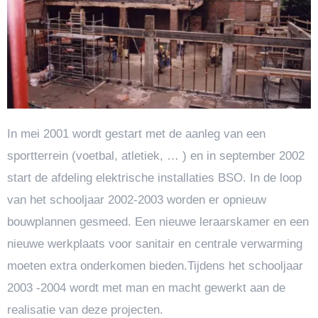
In mei 2001 wordt gestart met de aanleg van een
sportterrein (voetbal, atletiek, … ) en in september 2002
start de afdeling elektrische installaties BSO. In de loop
van het schooljaar 2002-2003 worden er opnieuw
bouwplannen gesmeed. Een nieuwe leraarskamer en een
nieuwe werkplaats voor sanitair en centrale verwarming
moeten extra onderkomen bieden.Tijdens het schooljaar
2003 -2004 wordt met man en macht gewerkt aan de
realisatie van deze projecten.