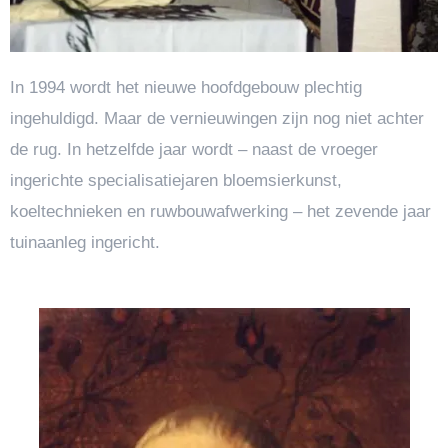
In 1994 wordt het nieuwe hoofdgebouw plechtig
ingehuldigd. Maar de vernieuwingen zijn nog niet achter
de rug. In hetzelfde jaar wordt – naast de vroeger
ingerichte specialisatiejaren bloemsierkunst,
koeltechnieken en ruwbouwafwerking – het zevende jaar
tuinaanleg ingericht.