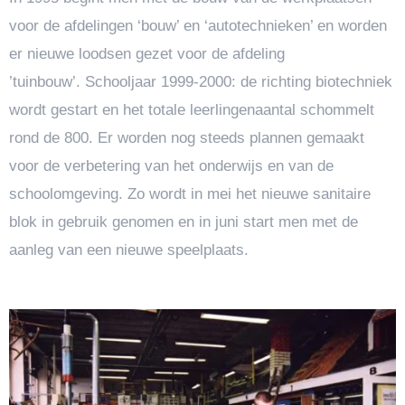
voor de afdelingen ‘bouw’ en ‘autotechnieken’ en worden
er nieuwe loodsen gezet voor de afdeling
’tuinbouw’. Schooljaar 1999-2000: de richting biotechniek
wordt gestart en het totale leerlingenaantal schommelt
rond de 800. Er worden nog steeds plannen gemaakt
voor de verbetering van het onderwijs en van de
schoolomgeving. Zo wordt in mei het nieuwe sanitaire
blok in gebruik genomen en in juni start men met de
aanleg van een nieuwe speelplaats.