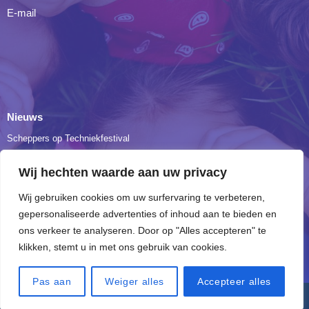
E-mail
Nieuws
Scheppers op Techniekfestival
Onze leerlingen Tuinbouw en Bio bezochten de Floraliën in Gent
Wij hechten waarde aan uw privacy
Dag 3: verplaatsing naar The Ranch
Wij gebruiken cookies om uw surfervaring te verbeteren,
Een vleugje geschiedenis…
gepersonaliseerde advertenties of inhoud aan te bieden en
3BIO verkent hart en longen
ons verkeer te analyseren. Door op "Alles accepteren" te
klikken, stemt u in met ons gebruik van cookies.
Pas aan
Weiger alles
Accepteer alles