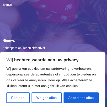
E-mail
Nieuws
Scheppers op Techniekfestival
Onze leerlingen Tuinbouw en Bio bezochten de Floraliën in Gent
Wij hechten waarde aan uw privacy
Dag 3: verplaatsing naar The Ranch
Wij gebruiken cookies om uw surfervaring te verbeteren,
Een vleugje geschiedenis…
gepersonaliseerde advertenties of inhoud aan te bieden en
3BIO verkent hart en longen
ons verkeer te analyseren. Door op "Alles accepteren" te
klikken, stemt u in met ons gebruik van cookies.
Pas aan
Weiger alles
Accepteer alles