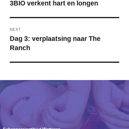
3BIO verkent hart en longen
Previous
post:
NEXT
Dag 3: verplaatsing naar The
Next
Ranch
post: