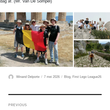
dag af. (Mr. Van De Sompel)
Author
Winand Delporte
Posted
7 mei 2026
Categories
Blog
,
First Lego League26
on
Berichtnavigatie
PREVIOUS