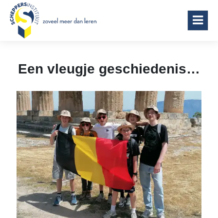
Scheppersinstituut Wetteren
Een vleugje geschiedenis…