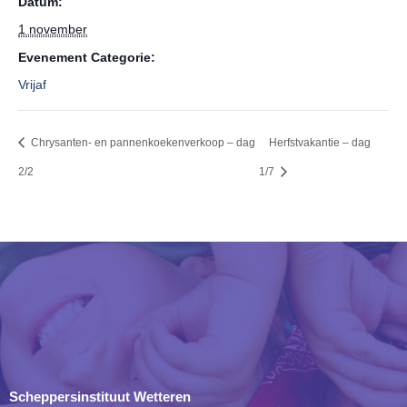
Datum:
1 november
Evenement Categorie:
Vrijaf
Chrysanten- en pannenkoekenverkoop – dag
Herfstvakantie – dag
2/2
1/7
Scheppersinstituut Wetteren