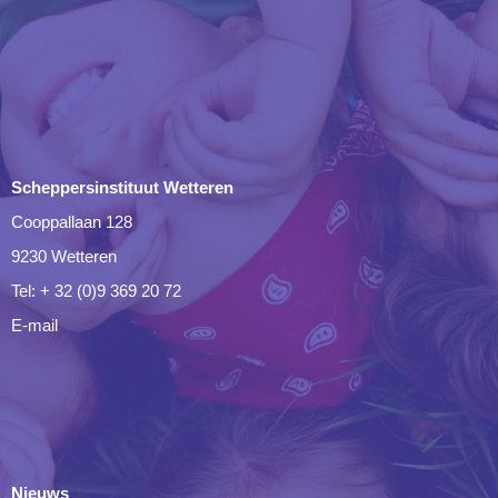
Scheppersinstituut Wetteren
Cooppallaan 128
9230 Wetteren
Tel: + 32 (0)9 369 20 72
E-mail
Nieuws