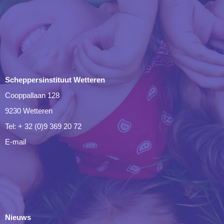
Scheppersinstituut Wetteren
Cooppallaan 128
9230 Wetteren
Tel: + 32 (0)9 369 20 72
E-mail
Nieuws