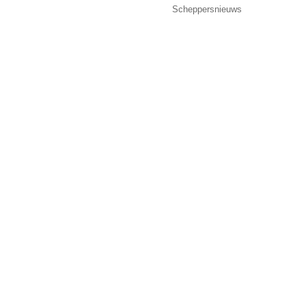
on
Categories
Scheppersnieuws