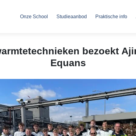
Onze School
Studieaanbod
Praktische info
en
warmtetechnieken bezoekt Aj
Equans