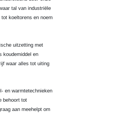
ar tal van industriële
s tot koeltorens en noem
sche uitzetting met
ls koudemiddel en
f waar alles tot uiting
el- en warmtetechnieken
e behoort tot
 graag aan meehelpt om