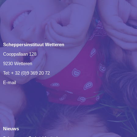
Scheppersinstituut Wetteren
Cooppallaan 128
9230 Wetteren
Tel: + 32 (0)9 369 20 72
E-mail
Nieuws