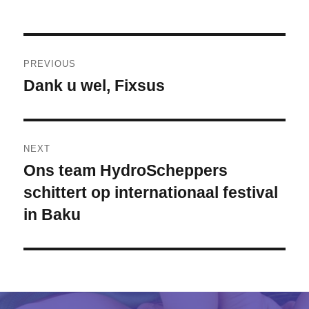
Berichtnavigatie
PREVIOUS
Dank u wel, Fixsus
Previous
post:
NEXT
Ons team HydroScheppers
Next
schittert op internationaal festival
post:
in Baku